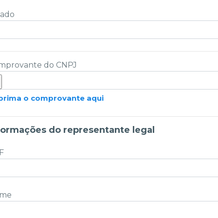
tado
mprovante do CNPJ
prima o comprovante aqui
formações do representante legal
F
me