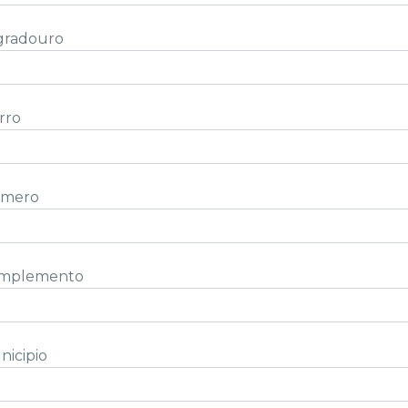
gradouro
rro
mero
mplemento
nicipio