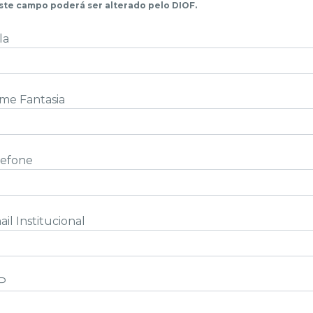
ste campo poderá ser alterado pelo DIOF.
la
me Fantasia
lefone
il Institucional
P