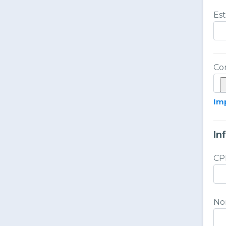
Es
Co
Im
In
CP
No